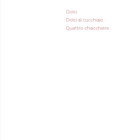
Etichette
Dolci
Dolci al cucchiaio
Quattro chiacchiere